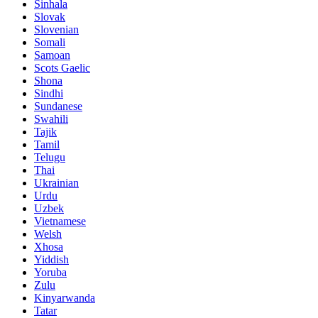
Sinhala
Slovak
Slovenian
Somali
Samoan
Scots Gaelic
Shona
Sindhi
Sundanese
Swahili
Tajik
Tamil
Telugu
Thai
Ukrainian
Urdu
Uzbek
Vietnamese
Welsh
Xhosa
Yiddish
Yoruba
Zulu
Kinyarwanda
Tatar