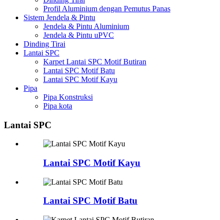
Profil Aluminium dengan Pemutus Panas
Sistem Jendela & Pintu
Jendela & Pintu Aluminium
Jendela & Pintu uPVC
Dinding Tirai
Lantai SPC
Karpet Lantai SPC Motif Butiran
Lantai SPC Motif Batu
Lantai SPC Motif Kayu
Pipa
Pipa Konstruksi
Pipa kota
Lantai SPC
Lantai SPC Motif Kayu
Lantai SPC Motif Batu