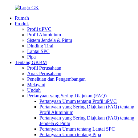
Rumah
Produk
Profil uPVC
Profil Aluminium
Sistem Jendela & Pintu
Dinding Tirai
Lantai SPC
Pipa
Tentang GKBM
Profil Perusahaan
Anak Perusahaan
Penelitian dan Pengembangan
Melayani
Unduh
Pertanyaan yang Sering Diajukan (FAQ)
Pertanyaan Umum tentang Profil uPVC
Pertanyaan yang Sering Diajukan (FAQ) tentang
Profil Aluminium
Pertanyaan yang Sering Diajukan (FAQ) tentang
Jendela & Pintu
Pertanyaan Umum tentang Lantai SPC
Pertanyaan Umum tentang Pipa