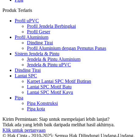
Produk Terlaris
Profil uPVC
Profil Jendela Berbingkai
Profil Geser
Profil Aluminium
Dinding Tirai
Profil Aluminium dengan Pemutus Panas
Sistem Jendela & Pintu
Jendela & Pintu Aluminium
Jendela & Pintu uPVC
Dinding Tirai
Lantai SPC
Karpet Lantai SPC Motif Butiran
Lantai SPC Motif Batu
Lantai SPC Motif Kayu
Pipa
Pipa Konstruksi
Pipa kota
Kirim Permintaan: Siap untuk mempelajari lebih lanjut?
Tidak ada yang lebih baik daripada melihat hasil akhirnya.
Klik untuk pertanyaan
© Hak Cipta - 2010-2025: Semua Hak Dilindungi Undang-Undang.