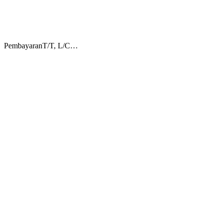
Pembayaran
T/T, L/C…